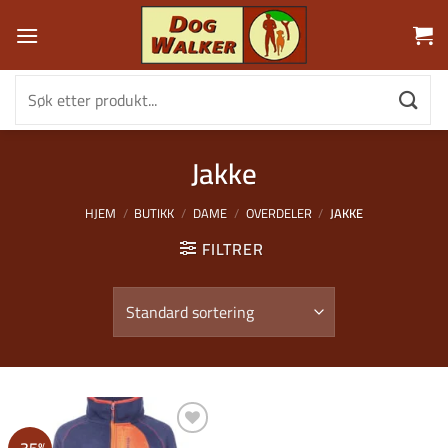
Skip
to
content
Søk
etter:
Jakke
HJEM
/
BUTIKK
/
DAME
/
OVERDELER
/
JAKKE
FILTRER
Legg i