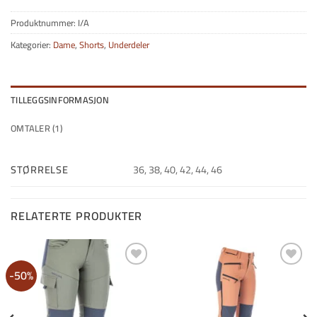
Produktnummer:
I/A
Kategorier:
Dame
,
Shorts
,
Underdeler
TILLEGGSINFORMASJON
OMTALER (1)
STØRRELSE
36, 38, 40, 42, 44, 46
RELATERTE PRODUKTER
-50%
Legg i
Legg i
Ønskeliste
Ønskeliste