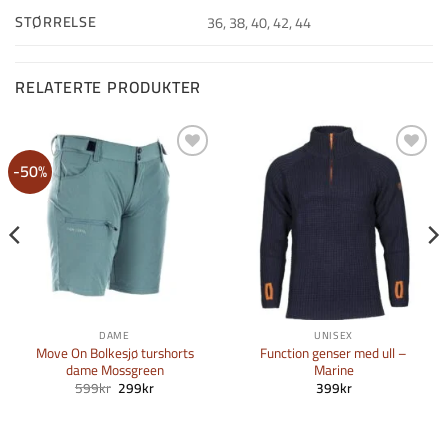
STØRRELSE
36, 38, 40, 42, 44
RELATERTE PRODUKTER
-50%
Legg i
Legg i
Ønskeliste
Ønskeliste
DAME
UNISEX
Move On Bolkesjø turshorts
Function genser med ull –
dame Mossgreen
Marine
e
Opprinnelig
Nåværende
599
kr
299
kr
399
kr
pris
pris
var:
er:
599kr.
299kr.