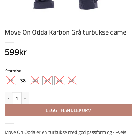
Move On Odda Karbon Grå turbukse dame
599
kr
Størrelse
36
38
40
42
44
46
Move On Odda Karbon Grå turbukse dame antall
LEGG I HANDLEKURV
Move On Odda er en turbukse med god passform og 4-veis