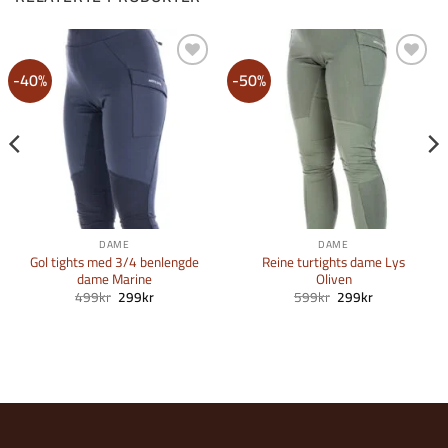
-40%
-50%
Legg i
Legg i
Ønskeliste
Ønskeliste
DAME
DAME
Gol tights med 3/4 benlengde
Reine turtights dame Lys
dame Marine
Oliven
e
Opprinnelig
Nåværende
Opprinnelig
Nåværende
499
kr
299
kr
599
kr
299
kr
pris
pris
pris
pris
var:
er:
var:
er:
499kr.
299kr.
599kr.
299kr.