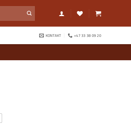
KONTAKT
+47 33 38 09 20
de: