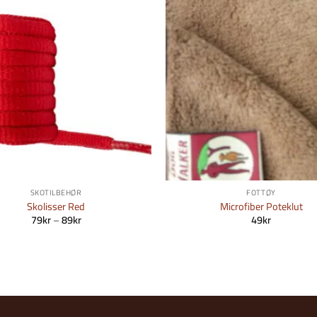
Legg i
Ønskeliste
Øn
SKOTILBEHØR
FOTTØY
Skolisser Red
Microfiber Poteklut
Prisområde:
79
kr
–
89
kr
49
kr
79kr
til
89kr