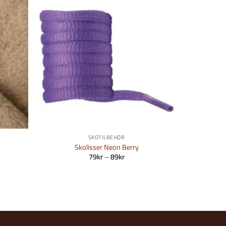
Legg i
Legg i
skeliste
Ønskeliste
SKOTILBEHØR
Skolisser Neon Berry
Prisområde:
79
kr
–
89
kr
79kr
til
89kr