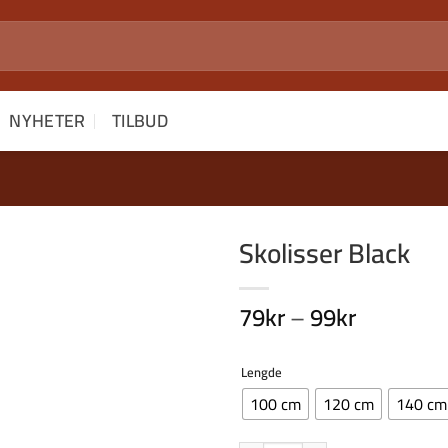
NYHETER
TILBUD
Skolisser Black
Legg i
Prisområ
79
kr
–
99
kr
Ønskeliste
79kr
til
Lengde
99kr
100 cm
120 cm
140 cm