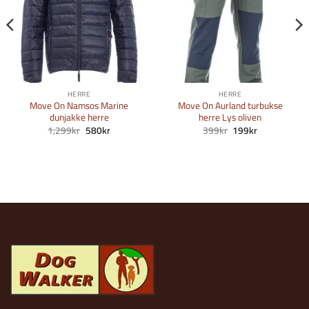
HERRE
HERRE
Move On Namsos Marine
Move On Aurland turbukse
dunjakke herre
herre Lys oliven
Opprinnelig
Nåværende
Opprinnelig
Nåværende
1,299
kr
580
kr
399
kr
199
kr
pris
pris
pris
pris
var:
er:
var:
er:
1,299kr.
580kr.
399kr.
199kr.