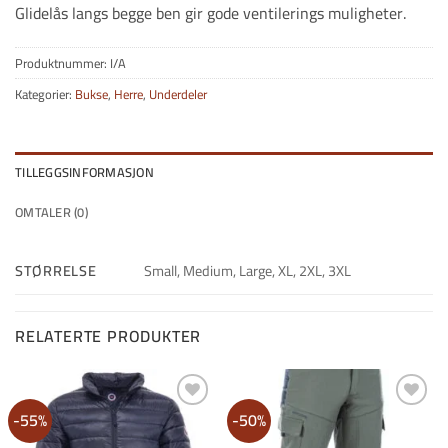
Glidelås langs begge ben gir gode ventilerings muligheter.
Produktnummer:
I/A
Kategorier:
Bukse
,
Herre
,
Underdeler
TILLEGGSINFORMASJON
OMTALER (0)
STØRRELSE
Small, Medium, Large, XL, 2XL, 3XL
RELATERTE PRODUKTER
-55%
-50%
Legg i
Legg i
Ønskeliste
Ønskeliste