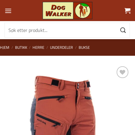
Skip
to
content
Søk
etter:
HJEM
/
BUTIKK
/
HERRE
/
UNDERDELER
/
BUKSE
Legg i
Ønskeliste