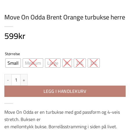
Move On Odda Brent Orange turbukse herre
599
kr
Størrelse
Small
Medium
Large
XL
2XL
3XL
Move On Odda Brent Orange turbukse herre antall
LEGG I HANDLEKURV
Move On Odda er en turbukse med god passform og 4-veis
stretch. Buksen er
en mellomtykk bukse. Borrelåsstramming i siden på livet.