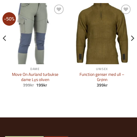
-50%
Legg i
Legg i
Ønskeliste
Ønskeliste
DAME
UNISEX
Move On Aurland turbukse
Function genser med ull –
dame Lys oliven
Grønn
e
Opprinnelig
Nåværende
399
kr
199
kr
399
kr
pris
pris
var:
er:
399kr.
199kr.